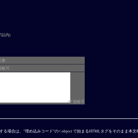
字以内)
必要
省略可
*省略可
板に埋込表示する場合は、"埋め込みコード"の< object で始まるHTMLタグをそのま