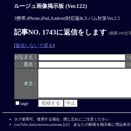
ルージュ画像掲示板 (Ver.122)
3携帯,iPhone,iPad,Android対応版&スパム対策Ver.2.5
記事NO. 1743に返信をします
(推奨:200文
[
返信しないで戻る
]
おなまえ：
*
題名：
*
本文：
sage
タグ使用可。使用する場合、閉じ忘れにご注意ください
youTube,dailymotion,ustream上の、あなたの動画を掲示