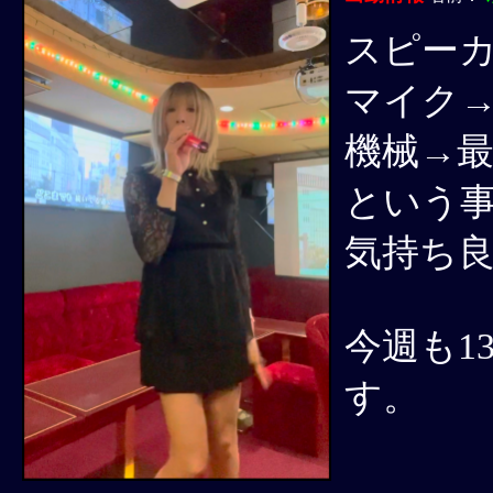
スピーカ
マイク
機械→
という
気持ち
今週も1
す。