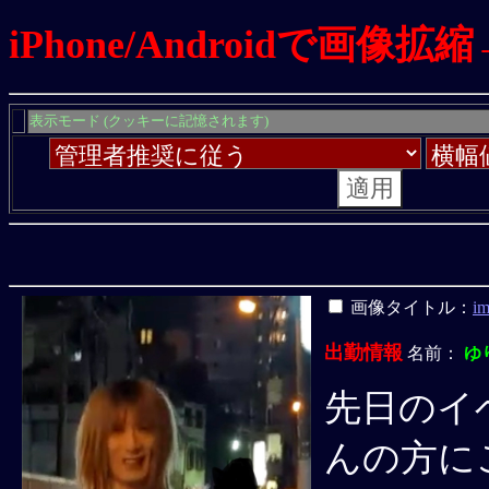
iPhone/Androidで画
表示モード (クッキーに記憶されます)
画像タイトル：
i
出勤情報
名前：
ゆ
先日のイ
んの方に