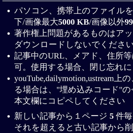
パソコン、携帯上のファイルを,
下/画像最大
5000 KB
/画像以外
9
著作権上問題があるものはアッ
ダウンロードしないでくださ
記事中のURL、メアド、住所
可。使用する場合、閉じ忘れに
youTube,dailymotion,u
る場合は、"埋め込みコード"の< 
本文欄にコピペしてください
新しい記事から１ページ
5
件毎
それを超えると古い記事から