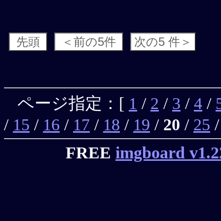
ページ指定：[
1
/
2
/
3
/
4
/
/
15
/
16
/
17
/
18
/
19
/
20
/
25
FREE
imgboard v1.2