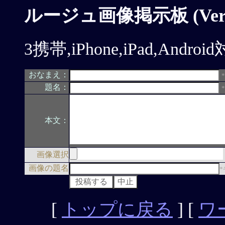
ルージュ画像掲示板 (Ver.1
3携帯,iPhone,iPad,Andr
おなまえ：
題名：
本文：
画像選択
画像の題名
[
トップに戻る
] [
ワ