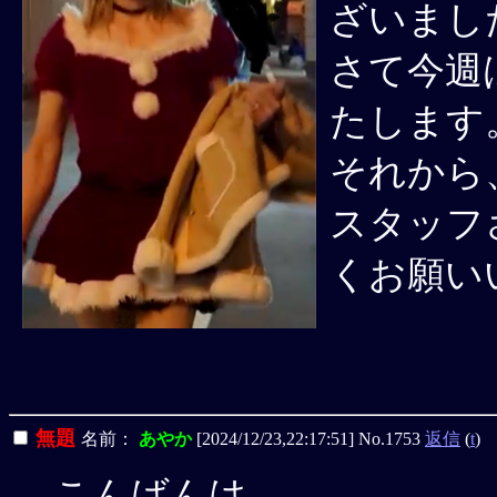
ざいまし
さて今週は
たします
それから
スタッフ
くお願い
無題
名前：
あやか
[2024/12/23,22:17:51] No.1753
返信
(
t
)
こんばんは。